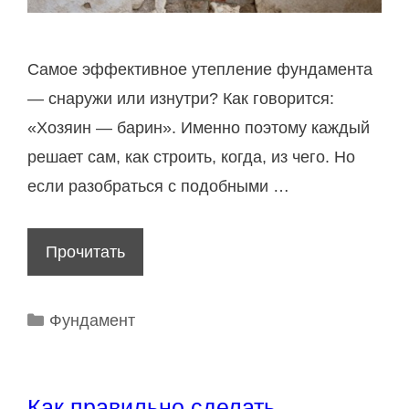
т
д
л
Самое эффективное утепление фундамента
я
— снаружи или изнутри? Как говорится:
д
«Хозяин — барин». Именно поэтому каждый
о
решает сам, как строить, когда, из чего. Но
м
если разобраться с подобными …
а
и
Прочитать
К
з
а
б
к
Р
Фундамент
р
у
у
у
т
б
с
р
е
Как правильно сделать