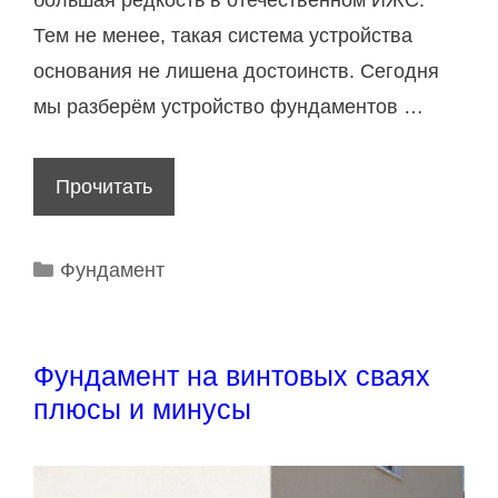
д
Тем не менее, такая система устройства
о
основания не лишена достоинств. Сегодня
м
мы разберём устройство фундаментов …
а
и
Прочитать
К
з
а
н
к
Р
Фундамент
у
п
у
т
р
б
р
р
а
Фундамент на винтовых сваях
и
и
в
плюсы и минусы
с
к
и
в
и
л
о