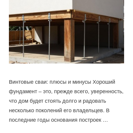
ь
и
н
м
о
и
с
р
д
у
е
к
л
а
а
м
т
Винтовые сваи: плюсы и минусы Хороший
и
ь
фундамент – это, прежде всего, уверенность,
?
ф
что дом будет стоять долго и радовать
у
несколько поколений его владельцев. В
н
последние годы основания построек …
д