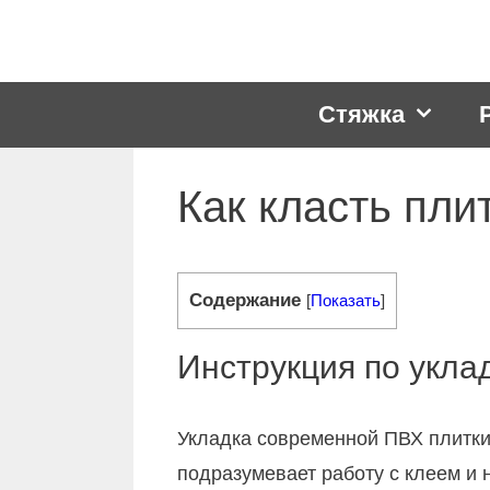
Перейти
к
содержимому
Стяжка
Как класть пли
Содержание
[
Показать
]
Инструкция по уклад
Укладка современной ПВХ плитки 
подразумевает работу с клеем и н