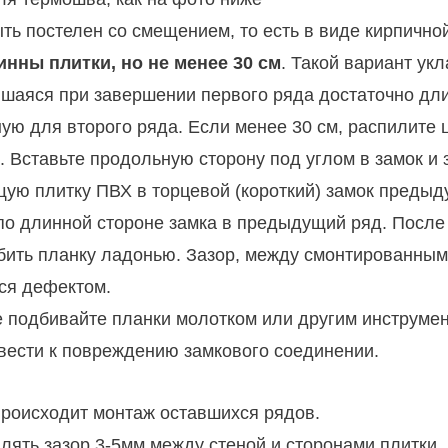
ь постелен со смещением, то есть в виде кирпично
нны плитки, но не менее 30 см
. Такой вариант ук
вшаяся при завершении первого ряда достаточно дли
ную для второго ряда. Если менее 30 см, распилите
. Вставьте продольную сторону под углом в замок и 
ую плитку ПВХ в торцевой (короткий) замок предыд
по длинной стороне замка в предыдущий ряд. После
бить планку ладонью. Зазор, между смонтированными
ся дефектом.
е подбивайте планки молотком или другим инструмен
ивести к повреждению замкового соединении.
происходит монтаж оставшихся рядов.
лять зазор 3-5мм между стеной и сторонами плитки,