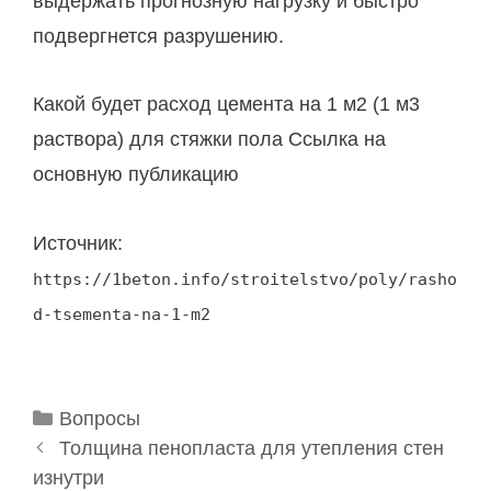
выдержать прогнозную нагрузку и быстро
подвергнется разрушению.
Какой будет расход цемента на 1 м2 (1 м3
раствора) для стяжки пола Ссылка на
основную публикацию
Источник:
https://1beton.info/stroitelstvo/poly/rasho
d-tsementa-na-1-m2
Р
Вопросы
Н
у
Толщина пенопласта для утепления стен
а
изнутри
б