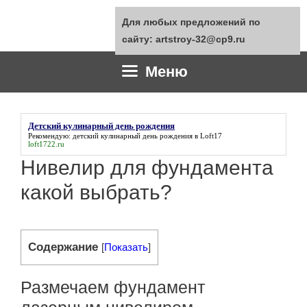
Перейти
Для любых предложений по
к
сайту: artstroy-32@cp9.ru
содержимому
Меню
Детский кулинарный день рождения
Рекомендую:
детский кулинарный день рождения
в Loft17
loft1722.ru
Нивелир для фундамента
какой выбрать?
Содержание
[
Показать
]
Размечаем фундамент