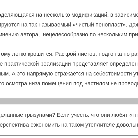
зделяющаяся на несколько модификаций, в зависимос
ируются на так называемый «чистый пенопласт». Да
о мнению автора, нецелесообразно по нескольким пр
ому легко крошится. Раскрой листов, подгонка по р
ле практической реализации представляет определен
ым. А это напрямую отражается на себестоимости ут
ого осмотра низа помещения под настилом не провод
деланные грызунами? Если учесть, что они любят «г
перспектива сэкономить на таком утеплителе доволь