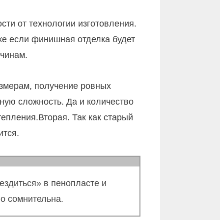
ти от технологии изготовления.
же если финишная отделка будет
ичинам.
азмерам, получение ровных
ную сложность. Да и количество
епления.Вторая. Так как старый
ится.
нездиться» в пенопласте и
но сомнительна.