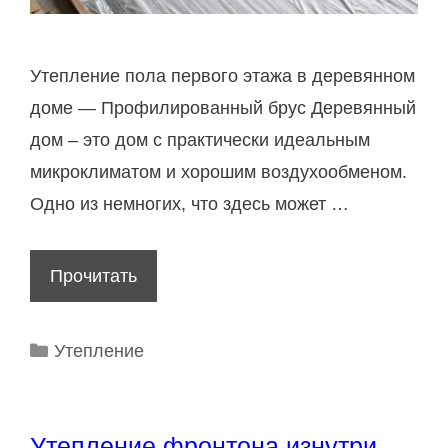
п
л
и
Утепление пола первого этажа в деревянном
т
доме — Профилированный брус Деревянный
ь
дом – это дом с практически идеальным
д
микроклиматом и хорошим воздухообменом.
е
Одно из немногих, что здесь может …
р
е
Прочитать
У
в
т
я
е
Р
Утепление
н
п
у
н
л
б
ы
р
е
Утепление фронтона изнутри