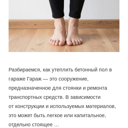
р
о
о
м
н
д
т
о
о
м
н
е
а
и
Разбираемся, как утеплить бетонный пол в
з
гараже Гараж — это сооружение,
н
предназначенное для стоянки и ремонта
у
транспортных средств. В зависимости
т
от конструкции и используемых материалов,
р
это может быть легкое или капитальное,
и
отдельно стоящее …