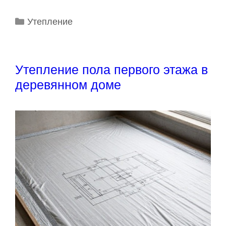
а
к
Р
Утепление
п
у
р
б
р
а
Утепление пола первого этажа в
и
в
деревянном доме
к
и
и
л
ь
н
о
у
т
е