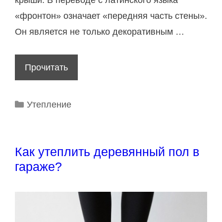
э
«фронтон» означает «передняя часть стены».
т
Он является не только декоративным …
а
ж
Прочитать
У
а
т
в
е
Р
Утепление
д
п
у
е
л
б
р
р
е
Как утеплить деревянный пол в
е
и
н
гараже?
в
к
и
я
и
е
н
ф
н