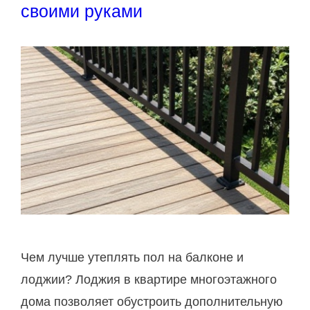
в
своими руками
к
и
и
л
ь
н
о
у
т
е
п
л
и
Чем лучше утеплять пол на балконе и
т
лоджии? Лоджия в квартире многоэтажного
ь
дома позволяет обустроить дополнительную