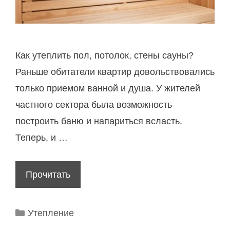
п
и
л
к
Как утеплить пол, потолок, стены сауны?
а
Раньше обитатели квартир довольствовались
м
только приемом ванной и душа. У жителей
и
частного сектора была возможность
с
построить баню и напариться всласть.
и
Теперь, и …
з
в
Прочитать
К
е
а
с
к
Р
Утепление
т
п
у