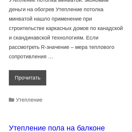
т
деньги на обогрев Утепление потолка
ь
минватой нашло применение при
с
строительстве каркасных домов по канадской
а
и скандинавской технологиям. Если
у
рассмотреть R-значение – мера теплового
н
сопротивления …
у
в
Прочитать
К
н
а
у
к
Р
Утепление
т
п
у
р
р
б
и
р
а
Утепление пола на балконе
?
и